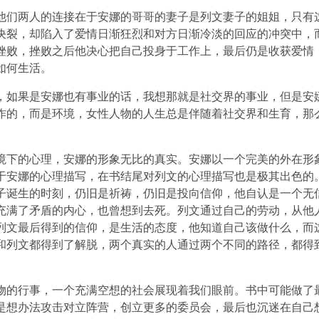
他们两人的连接在于安娜的哥哥的妻子是列文妻子的姐姐，只有
决裂，却陷入了爱情日渐狂烈和对方日渐冷淡的回应的冲突中，
挫败，挫败之后他决心把自己投身于工作上，最后仍是收获爱情
如何生活。
，如果是安娜也有事业的话，我想那就是社交界的事业，但是安
作的，而是环境，女性人物的人生总是伴随着社交界和生育，那
境下的心理，安娜的形象无比的真实。安娜以一个完美的外在形
于安娜的心理描写，在书结尾对列文的心理描写也是极其出色的
子诞生的时刻，仍旧是祈祷，仍旧是投向信仰，他自认是一个无
充满了矛盾的内心，也曾想到去死。列文通过自己的劳动，从他
列文最后得到的信仰，是生活的态度，他知道自己该做什么，而
和列文都得到了解脱，两个真实的人通过两个不同的路径，都得
物的行事，一个充满空想的社会展现着我们眼前。书中可能做了
是想办法攻击对立阵营，创立更多的委员会，最后也沉迷在自己