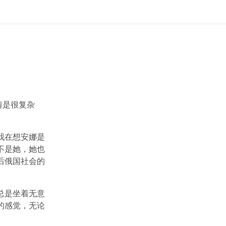
情是很复杂
我在想安娜是
不是她，她也
后俄国社会的
总是坐着无意
的感觉，无论