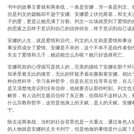
书中的故事主要就有两条线，一条是安娜，另一条是列文。
但是列文的篇幅却不逊于安娜。安娜爱上伏伦斯基，和丈夫
子的爱，更是让她充满了分裂。列文一出场就受到了爱情的
的思索之后终于意识到自己的信仰何在，终于意识到自己该
安娜的人生，就是爱情和后代，列文的人生则是爱情和事业
事业而成全了爱情。安娜是不幸的，这个不幸不是由作者创
失去了爱情和儿子，她还能怎么办呢？她只好选择死亡。
安娜死前的心理描写是抓人的，完美的描绘了安娜在那个环
却承受着无比的痛苦，无比的怀疑矛盾在撕裂着安娜。相比
种自然科学，学习各种哲学，但是在尼古拉哥哥去世，在儿
是又清楚地意识到没有信仰，他就要否认那些时刻。列文也
解答，有人说列文最后信仰了东正教，但我却不这样认为，
什么宗教和哲学，这些是他身上的天赋，是人的天赋。安娜
宁。
除去这两条线，当时的社会背景也是一大重点，通过各色人
的人物就是安娜的丈夫卡列宁，但是他做的事情是什么呢？