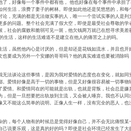
他了，好像每一个事件中都有他， 他也好像在每个事件中承担了
如何生活，浪费了妻子的树林。即使如此他还是笑悠悠的，和每
讨论，充满的都是无法做实事的人，唯一一个尝试实事的人是列
更多的问题。整个社会充满了假大空，即使是最受社会尊敬的学
候，社会的腐败和脆弱可见一斑，他欠钱两万就已在想寻求美差
样的生活，这样的生活难道不是建立在他人的痛苦之上的吗。
生活，虽然他内心是讨厌的，但是却还是花钱如流水，并且也开
文也要成为另外一个安娜的哥哥吗？他的真实难道也要被消除吗
我无法谈论这些事情，是因为我对爱情的态度也在变化，就如同
鄙。爱情好像是高于一切的事物，但是又好像很容易被一切事物
了爱情。和爱情同在的可能就是出轨，也就是背叛，社会总是嫌
为，但是一旦想要把出轨放到主流，又会被人唾弃。我也不认同
像又不能这么简单的说明。正像人生一样，没有完全的恶人，也
杂的，每个人物有的时候总是觉得好像自己，并不会无比痛恨某
自己说要乐观，这是真的好的吗？即使是社会环境已经发生了大