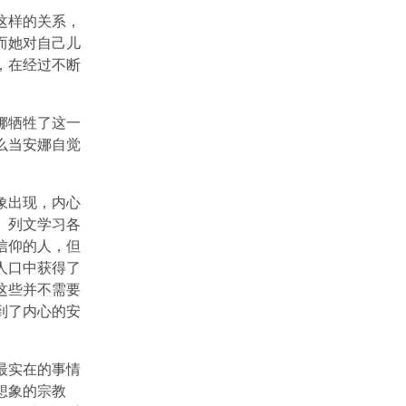
这样的关系，
而她对自己儿
，在经过不断
娜牺牲了这一
么当安娜自觉
象出现，内心
。列文学习各
信仰的人，但
人口中获得了
这些并不需要
到了内心的安
最实在的事情
想象的宗教