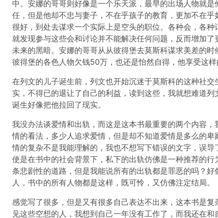
中。安娜的哥哥则好像是一个乐天派，最早的出场人物就是
任，但是他却不忠与妻子，不在乎孩子的教育，更加不在乎
很好，到处去谋求一个实际上是空头的职位。各种会，各种
就发现参与这些会和讨论并不能解决任何问题，反而增加了
未来的黑暗。安娜的哥哥从从彼得堡去莫斯科谋求美差的时
彼得堡的各色人物欠钱50万，也还是怡然自得，他享受这
在列文的儿子诞生前，列文也开始沉迷于莫斯科的这种社交
实，不得已的退让了自己的利益，读到这些，我就想难道列
诞生好像把他拉回了现实。
我没办法谈爱情和出轨，而这是这本书最重要的两个内容，
情的看法，多少人追求爱情，但是却不知道爱情是多么的卑
情的复杂不是我能理解的，我也不想写下错误的文字，误导
使是在书中的社会背景下，私下的出轨仿佛是一种推荐的行
条悲剧性的道路，但是我能说所有的出轨都是罪恶的吗？好
人，书中的所有人物都是这样，既可怜，又仿佛注定结局。
感觉写了很多，但是又有很多自己表达不出来，这本书是复
见这些空想的人，我想到自己一年没有工作了，而我还在和